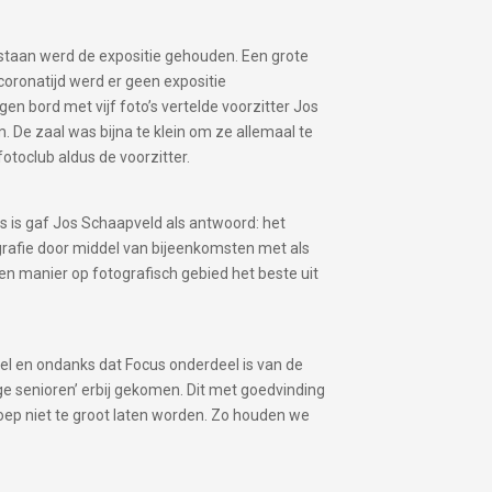
bestaan werd de expositie gehouden. Een grote
 coronatijd werd er geen expositie
gen bord met vijf foto’s vertelde voorzitter Jos
 De zaal was bijna te klein om ze allemaal te
otoclub aldus de voorzitter.
s is gaf Jos Schaapveld als antwoord: het
ografie door middel van bijeenkomsten met als
n manier op fotografisch gebied het beste uit
el en ondanks dat Focus onderdeel is van de
nge senioren’ erbij gekomen. Dit met goedvinding
oep niet te groot laten worden. Zo houden we