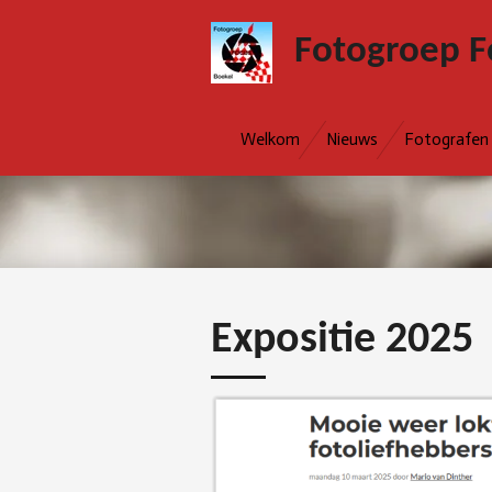
Ga
Fotogroep F
direct
naar
de
hoofdinhoud
Welkom
Nieuws
Fotografen
Expositie 2025