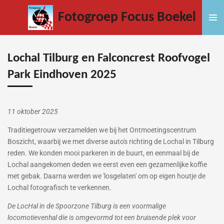
Ga
Fotogroep Focus Boekel
direct
naar
de
hoofdinhoud
Lochal Tilburg en Falconcrest Roofvogel
Park Eindhoven 2025
11 oktober 2025
Traditiegetrouw verzamelden we bij het Ontmoetingscentrum
Boszicht, waarbij we met diverse auto's richting de Lochal in Tilburg
reden. We konden mooi parkeren in de buurt, en eenmaal bij de
Lochal aangekomen deden we eerst even een gezamenlijke koffie
met gebak. Daarna werden we 'losgelaten' om op eigen houtje de
Lochal fotografisch te verkennen.
De LocHal in de Spoorzone Tilburg is een voormalige
locomotievenhal die is omgevormd tot een bruisende plek voor