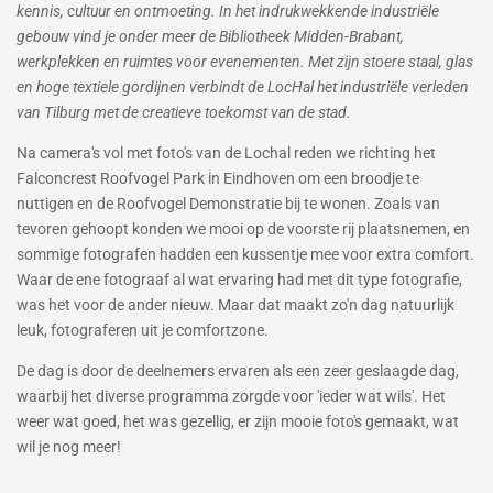
kennis, cultuur en ontmoeting. In het indrukwekkende industriële
gebouw vind je onder meer de Bibliotheek Midden-Brabant,
werkplekken en ruimtes voor evenementen. Met zijn stoere staal, glas
en hoge textiele gordijnen verbindt de LocHal het industriële verleden
van Tilburg met de creatieve toekomst van de stad.
Na camera's vol met foto's van de Lochal reden we richting het
Falconcrest Roofvogel Park in Eindhoven om een broodje te
nuttigen en de Roofvogel Demonstratie bij te wonen. Zoals van
tevoren gehoopt konden we mooi op de voorste rij plaatsnemen, en
sommige fotografen hadden een kussentje mee voor extra comfort.
Waar de ene fotograaf al wat ervaring had met dit type fotografie,
was het voor de ander nieuw. Maar dat maakt zo'n dag natuurlijk
leuk, fotograferen uit je comfortzone.
De dag is door de deelnemers ervaren als een zeer geslaagde dag,
waarbij het diverse programma zorgde voor 'ieder wat wils'. Het
weer wat goed, het was gezellig, er zijn mooie foto's gemaakt, wat
wil je nog meer!