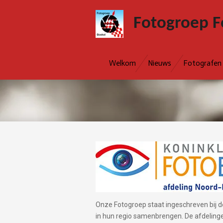
Ga
Fotogroep F
direct
naar
de
hoofdinhoud
Welkom
Nieuws
Fotografen
Onze Fotogroep staat ingeschreven bij d
in hun regio samenbrengen. De afdelin