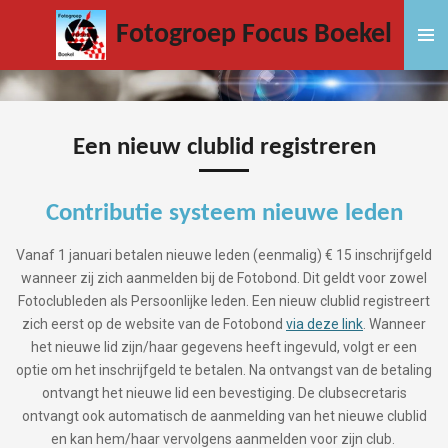
Ga
Fotogroep Focus Boekel
direct
naar
de
hoofdinhoud
Een nieuw clublid registreren
Contributie systeem nieuwe leden
Vanaf 1 januari betalen nieuwe leden (eenmalig) € 15 inschrijfgeld
wanneer zij zich aanmelden bij de Fotobond. Dit geldt voor zowel
Fotoclubleden als Persoonlijke leden. Een nieuw clublid registreert
zich eerst op de website van de Fotobond
via deze link
. Wanneer
het nieuwe lid zijn/haar gegevens heeft ingevuld, volgt er een
optie om het inschrijfgeld te betalen. Na ontvangst van de betaling
ontvangt het nieuwe lid een bevestiging. De clubsecretaris
ontvangt ook automatisch de aanmelding van het nieuwe clublid
en kan hem/haar vervolgens aanmelden voor zijn club.