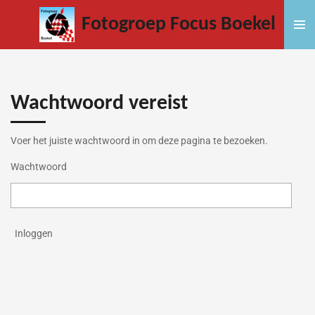
Ga
Fotogroep Focus Boekel
direct
naar
de
hoofdinhoud
Wachtwoord vereist
Voer het juiste wachtwoord in om deze pagina te bezoeken.
Wachtwoord
Inloggen