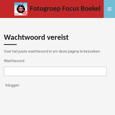
Ga
Fotogroep Focus Boekel
direct
naar
de
hoofdinhoud
Wachtwoord vereist
Voer het juiste wachtwoord in om deze pagina te bezoeken.
Wachtwoord
Inloggen