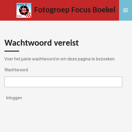
Ga
Fotogroep Focus Boekel
direct
naar
de
hoofdinhoud
Wachtwoord vereist
Voer het juiste wachtwoord in om deze pagina te bezoeken.
Wachtwoord
Inloggen