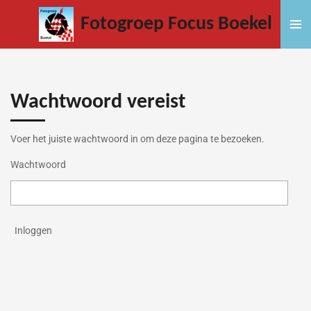
Ga
Fotogroep Focus Boekel
direct
naar
de
hoofdinhoud
Wachtwoord vereist
Voer het juiste wachtwoord in om deze pagina te bezoeken.
Wachtwoord
Inloggen